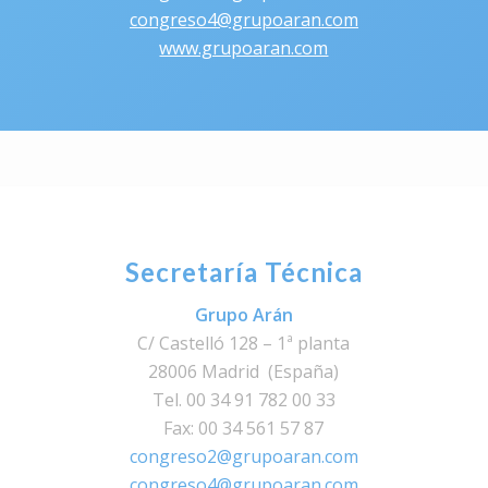
congreso4@grupoaran.com
www.grupoaran.com
Secretaría Técnica
Grupo Arán
C/ Castelló 128 – 1ª planta
28006 Madrid (España)
Tel. 00 34 91 782 00 33
Fax: 00 34 561 57 87
congreso2@grupoaran.com
congreso4@grupoaran.com